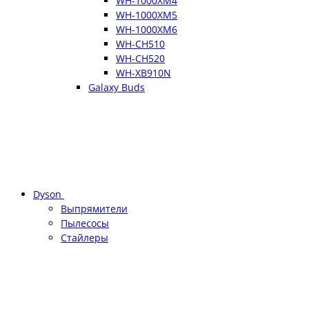
WH-1000XM4
WH-1000XM5
WH-1000XM6
WH-CH510
WH-CH520
WH-XB910N
Galaxy Buds
Dyson
Выпрямители
Пылесосы
Стайлеры