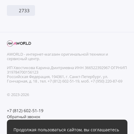
2733
AWORLD - интернет-магазин оригинальной техники и
сервисный центр.
ИП Хвостикова Карина Дмитриевна ИНН 366522392967 ОГРНИП
319784700156123
Российская Федерация, 194361, г. Санкт-Петербург, ул.
Гончарная, д. 18 , тел. +7 (812) 602-51-19, моб. +7 (950) 220-87-69
© 2023-2026
+7 (812) 602-51-19
Обратный звонок
Без выходных с 11:00 до 21:00
Продолжая пользоваться сайтом, вы соглашаетесь