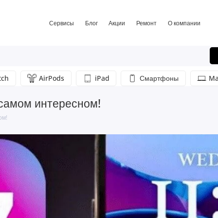
Сервисы
Блог
Акции
Ремонт
О компании
tch
AirPods
iPad
Смартфоны
Ma
 самом интересном!
ом!