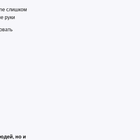
one слишком
ие руки
овать
и
юдей, но и