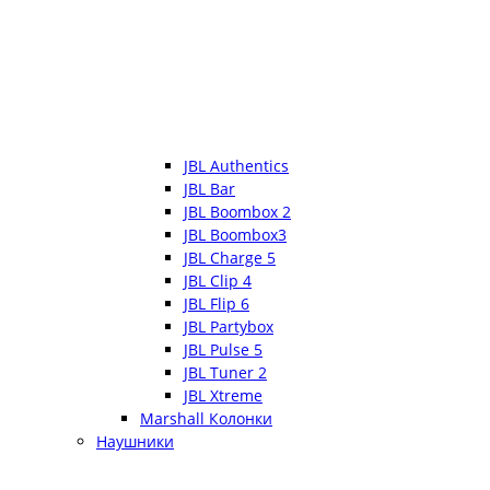
JBL Authentics
JBL Bar
JBL Boombox 2
JBL Boombox3
JBL Charge 5
JBL Clip 4
JBL Flip 6
JBL Partybox
JBL Pulse 5
JBL Tuner 2
JBL Xtreme
Marshall Колонки
Наушники