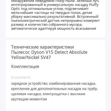
обнаружения невидимой глазу пыли. Зеленый луч,
интегрированный в универсальную насадку Fluffy
Optic под оптимальным углом, подсвечивает
мельчайшие частицы на твердых полах, делая
уборку максимально результативной. Встроенный
пьезоэлектрический датчик непрерывно измеряет
размер и количество собранного мусора,
автоматически адаптируя мощность всасывания
мощного двигателя Dyson Hyperdymium при
обнаружении сложных участков. Цветной ЖК-
дисплей в реальном времени отображает
подробный отчет об эффективности очистки и
Технические характеристики
оставшемся заряде аккумулятора.
Пылесос Dyson V15 Detect Absolute
Почему Dyson V15 Detect Absolute (SV47) — это
лучший выбор? Вы получаете бескомпромиссную
Yellow/Nickel SV47
мощность всасывания, научный подход к уборке с
лазерным контролем, передовую фильтрацию и
Комплектация
надежность премиального уровня.
Преимущества
Лазерная подсветка пыли
— точный
●
В комплекте
зеленый луч выявляет невидимый глазу
зарядное устройство, комбинированная насадка,
микромусор на твердых покрытиях.
Пьезоэлектрический датчик
—
●
крепление для дополнительных насадок на трубу,
автоматическое увеличение мощности
щелевая насадка, электрощетка с высоким
всасывания при обнаружении большого
крутящим моментом
количества пыли.
Двигатель Dyson Hyperdymium
—
●
высокая скорость вращения и мощный