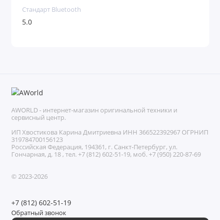
Стандарт Bluetooth
5.0
AWORLD - интернет-магазин оригинальной техники и
сервисный центр.
ИП Хвостикова Карина Дмитриевна ИНН 366522392967 ОГРНИП
319784700156123
Российская Федерация, 194361, г. Санкт-Петербург, ул.
Гончарная, д. 18 , тел. +7 (812) 602-51-19, моб. +7 (950) 220-87-69
© 2023-2026
+7 (812) 602-51-19
Обратный звонок