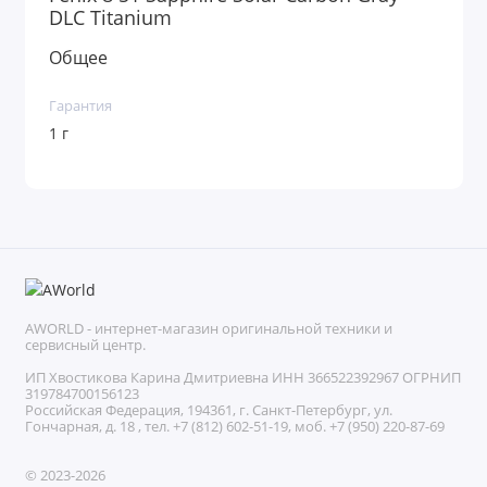
DLC Titanium
походы, горные лыжи, рыбалка, туризм.
Также доступны тренировочные планы, анализ
Общее
нагрузок, рекомендации и оценка готовности к
тренировкам.
Гарантия
1 г
Контроль здоровья 24/7
Fenix 8 отслеживают расширенный набор
показателей: пульс, сон, стресс, SpO2, Body Battery,
восстановление, женское здоровье, уровень
активности.
Это позволяет следить за состоянием организма,
восстановлением и качеством тренировочного
AWORLD - интернет-магазин оригинальной техники и
процесса.
сервисный центр.
ИП Хвостикова Карина Дмитриевна ИНН 366522392967 ОГРНИП
Премиальный корпус
319784700156123
Российская Федерация, 194361, г. Санкт-Петербург, ул.
Часы выполнены из прочных материалов:
Гончарная, д. 18 , тел. +7 (812) 602-51-19, моб. +7 (950) 220-87-69
титановый безель, сапфировое стекло, усиленный
корпус.
© 2023-2026