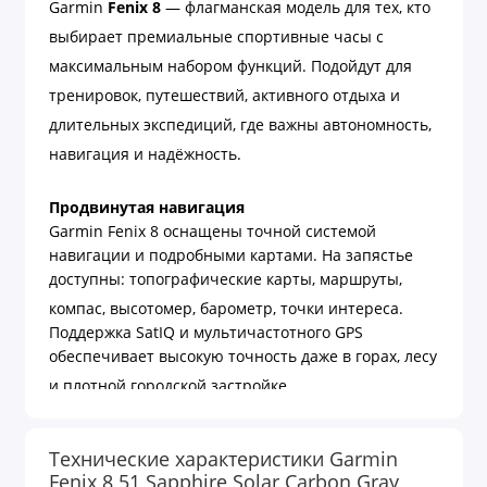
Garmin
Fenix 8
— флагманская модель для тех, кто
выбирает премиальные спортивные часы с
максимальным набором функций. Подойдут для
тренировок, путешествий, активного отдыха и
длительных экспедиций, где важны автономность,
навигация и надёжность.
Продвинутая навигация
Garmin Fenix 8 оснащены точной системой
навигации и подробными картами. На запястье
доступны: топографические карты, маршруты,
компас, высотомер, барометр, точки интереса.
Поддержка SatIQ и мультичастотного GPS
обеспечивает высокую точность даже в горах, лесу
и плотной городской застройке.
Спорт и аналитика
Технические характеристики Garmin
Часы поддерживают более 80 спортивных
Fenix 8 51 Sapphire Solar Carbon Gray
режимов: бег, велоспорт, плавание, альпинизм,