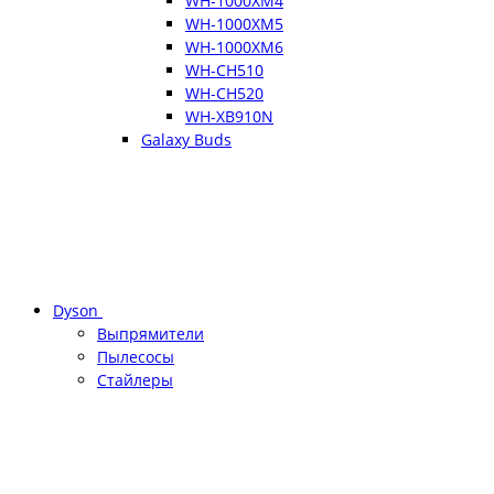
WH-1000XM4
WH-1000XM5
WH-1000XM6
WH-CH510
WH-CH520
WH-XB910N
Galaxy Buds
Dyson
Выпрямители
Пылесосы
Стайлеры