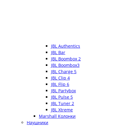
JBL Authentics
JBL Bar
JBL Boombox 2
JBL Boombox3
JBL Charge 5
JBL Clip 4
JBL Flip 6
JBL Partybox
JBL Pulse 5
JBL Tuner 2
JBL Xtreme
Marshall Колонки
Наушники