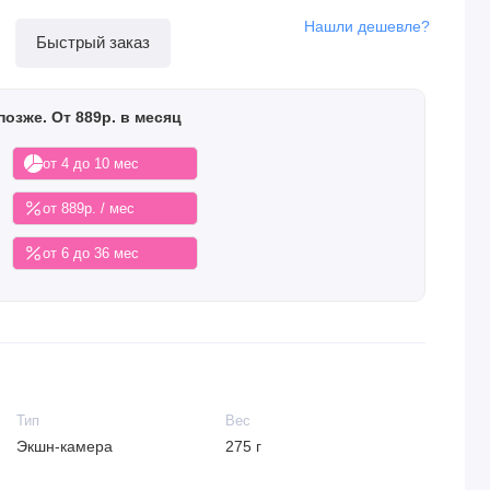
Нашли дешевле?
Быстрый заказ
позже. От 889р. в месяц
от 4 до 10 мес
от 889р. / мес
от 6 до 36 мес
Тип
Вес
Экшн-камера
275 г