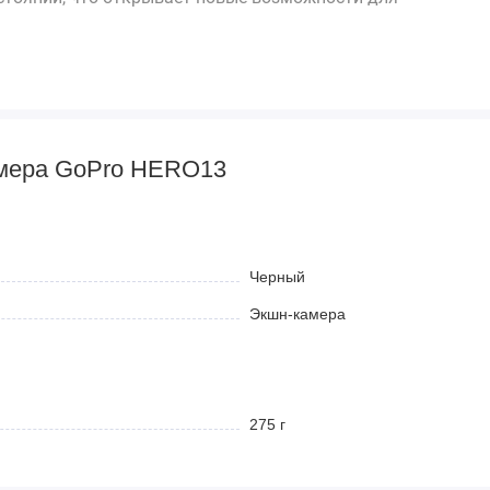
амера GoPro HERO13
Черный
Экшн-камера
275 г