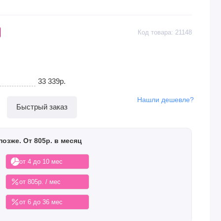
Код товара: 21148
33 339р.
Нашли дешевле?
Быстрый заказ
позже. От 805р. в месяц
от 4 до 10 мес
от 805р. / мес
от 6 до 36 мес