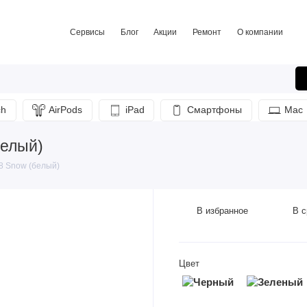
Сервисы
Блог
Акции
Ремонт
О компании
ch
AirPods
iPad
Смартфоны
Mac
белый)
28 Snow (белый)
В избранное
В с
Цвет