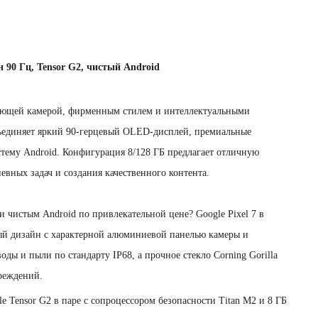
н 90 Гц, Tensor G2, чистый Android
сающей камерой, фирменным стилем и интеллектуальными
бъединяет яркий 90-герцевый OLED-дисплей, премиальные
тему Android. Конфигурация 8/128 ГБ предлагает отличную
евных задач и создания качественного контента.
чистым Android по привлекательной цене? Google Pixel 7 в
ный дизайн с характерной алюминиевой панелью камеры и
ды и пыли по стандарту IP68, а прочное стекло Corning Gorilla
вреждений.
 Tensor G2 в паре с сопроцессором безопасности Titan M2 и 8 ГБ