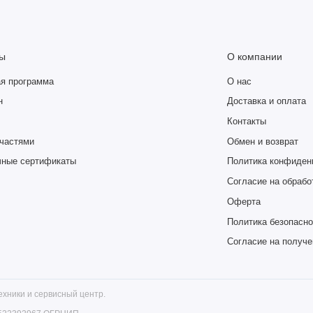
лучаете сбалансированный флагман с выдающейся камерой, чистой
емиальным качеством сборки от Google.
ы
О компании
я программа
О нас
н
Доставка и оплата
жкой передовых алгоритмов искусственного интеллекта и
Контакты
частями
Обмен и возврат
тельная фотография Google для безупречных снимков днем и
чные сертификаты
Политика конфиден
Согласие на обрабо
Оферта
плавная прокрутка и высокая детализация.
Политика безопасно
Согласие на получ
него рекламного софта, быстрая и удобная в использовании.
амка, защитное стекло Gorilla Glass Victus и полная
хники и сервисный центр.