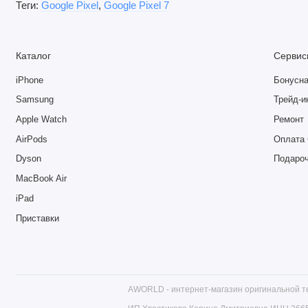
Теги:
Google Pixel
,
Google Pixel 7
Почему Google Pixel 7 8/128 ГБ — это отличный выбор? Вы по
и безопасной операционной системой, умными функциями и пр
Каталог
Сервис
Преимущества
iPhone
Бонусна
Samsung
Трейд-и
●
Процессор Google Tensor G2
— умный чипсет с поддер
Apple Watch
Ремонт
безопасности.
AirPods
Оплата 
●
Эталонная камера 50 Мп с OIS
— передовая вычисли
Dyson
Подаро
MacBook Air
ночью.
iPad
●
Экран OLED 90 Гц
— диагональ 6,3″, сочные цвета, 
Приставки
●
Чистый Android
— оптимизированная система без лиш
●
Премиальный дизайн и IP68
— прочная алюминиевая р
AWORLD - интернет-магазин оригинальной те
водонепроницаемость.