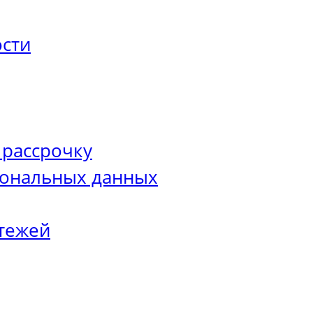
сти
 рассрочку
сональных данных
тежей