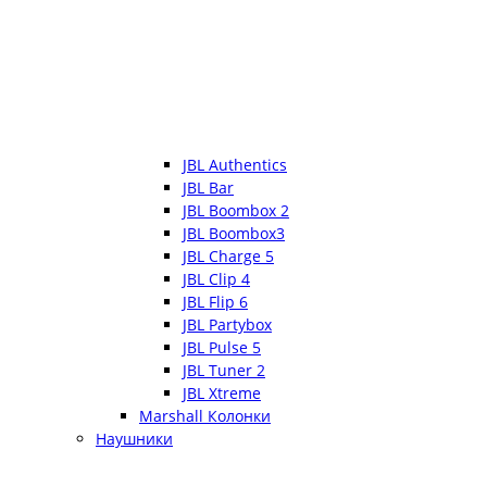
JBL Authentics
JBL Bar
JBL Boombox 2
JBL Boombox3
JBL Charge 5
JBL Clip 4
JBL Flip 6
JBL Partybox
JBL Pulse 5
JBL Tuner 2
JBL Xtreme
Marshall Колонки
Наушники