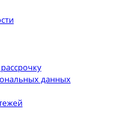
сти
 рассрочку
сональных данных
тежей