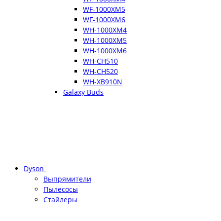
WF-1000XM5
WF-1000XM6
WH-1000XM4
WH-1000XM5
WH-1000XM6
WH-CH510
WH-CH520
WH-XB910N
Galaxy Buds
Dyson
Выпрямители
Пылесосы
Стайлеры