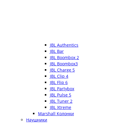
JBL Authentics
JBL Bar
JBL Boombox 2
JBL Boombox3
JBL Charge 5
JBL Clip 4
JBL Flip 6
JBL Partybox
JBL Pulse 5
JBL Tuner 2
JBL Xtreme
Marshall Колонки
Наушники