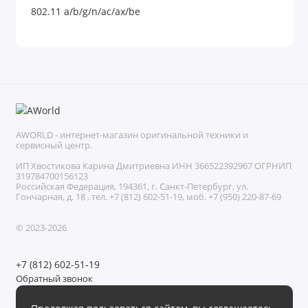
802.11 a/b/g/n/ac/ax/be
AWORLD - интернет-магазин оригинальной техники и
сервисный центр.
ИП Хвостикова Карина Дмитриевна ИНН 366522392967 ОГРНИП
319784700156123
Российская Федерация, 194361, г. Санкт-Петербург, ул.
Гончарная, д. 18 , тел. +7 (812) 602-51-19, моб. +7 (950) 220-87-69
© 2023-2026
+7 (812) 602-51-19
Обратный звонок
Без выходных с 11:00 до 21:00