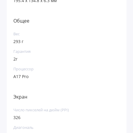
195.4 x 134.8 x 6.3 мм
Общее
Вес
293 г
Гарантия
2г
Процессор
A17 Pro
Экран
Число пикселей на дюйм (PPI)
326
Диагональ