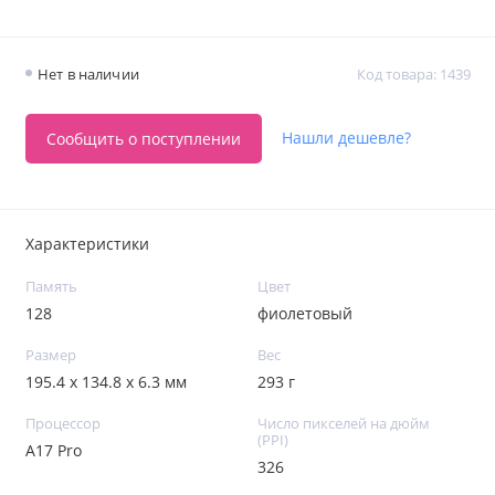
Нет в наличии
Код товара: 1439
Нашли дешевле?
Сообщить о поступлении
Характеристики
Память
Цвет
128
фиолетовый
Размер
Вес
195.4 x 134.8 x 6.3 мм
293 г
Процессор
Число пикселей на дюйм
(PPI)
A17 Pro
326