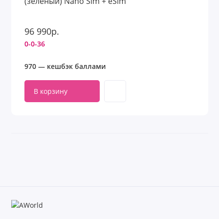
(зеленый) Nano Sim + eSim
96 990р.
0-0-36
970 — кешбэк баллами
В корзину