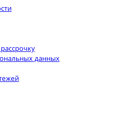
сти
 рассрочку
сональных данных
тежей