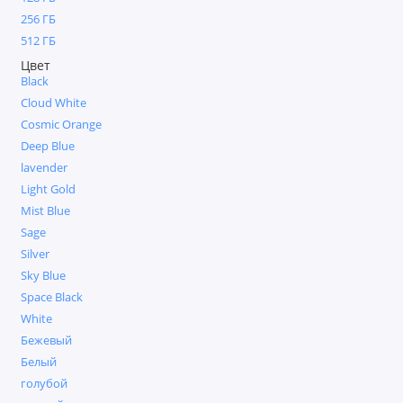
iPhone 16
256 ГБ
512 ГБ
iPhone 16e
Цвет
Black
iPhone 15 Plus
Cloud White
Cosmic Orange
IPhone 15
Deep Blue
lavender
iPhone 14
Light Gold
Mist Blue
iPhone 13
Sage
Silver
Показать все
Sky Blue
Space Black
White
Бежевый
Белый
голубой