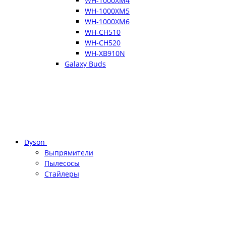
WH-1000XM4
WH-1000XM5
WH-1000XM6
WH-CH510
WH-CH520
WH-XB910N
Galaxy Buds
Dyson
Выпрямители
Пылесосы
Стайлеры