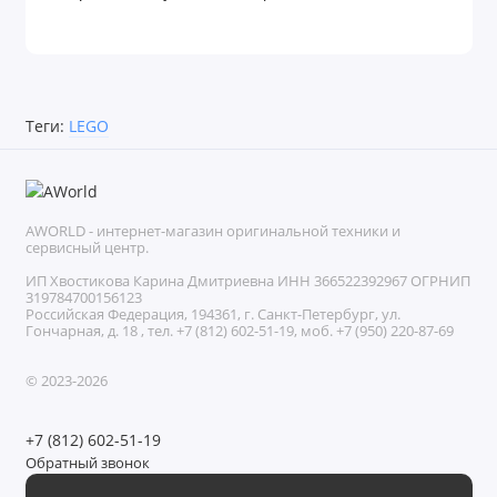
Теги:
LEGO
AWORLD - интернет-магазин оригинальной техники и
сервисный центр.
ИП Хвостикова Карина Дмитриевна ИНН 366522392967 ОГРНИП
319784700156123
Российская Федерация, 194361, г. Санкт-Петербург, ул.
Гончарная, д. 18 , тел. +7 (812) 602-51-19, моб. +7 (950) 220-87-69
© 2023-2026
+7 (812) 602-51-19
Обратный звонок
Без выходных с 11:00 до 21:00