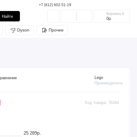
+7 (812) 602-51-19
Корзина
0
Найти
0р.
Dyson
Прочее
Lego
равнение
Производитель
Код товара: 76344
25 289р.