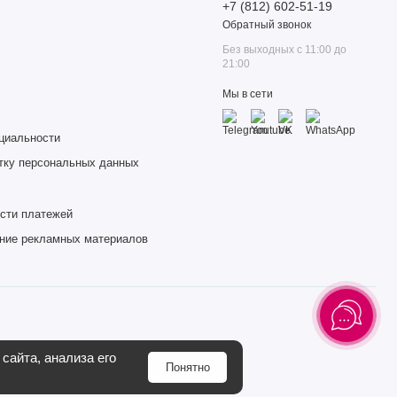
+7 (812) 602-51-19
Обратный звонок
Без выходных с 11:00 до
21:00
Мы в сети
циальности
тку персональных данных
сти платежей
ение рекламных материалов
сайта, анализа его
Понятно