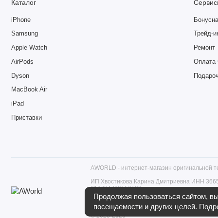
Каталог
Сервис
iPhone
Бонусна
Samsung
Трейд-и
Apple Watch
Ремонт
AirPods
Оплата 
Dyson
Подаро
MacBook Air
iPad
Приставки
AWORLD - интернет-магазин оригинальной те
ИП Хвостикова Карина Дмитриевна ИНН 36
319784700156123
Российская Федерация, 194361, г. Санкт-Петерб
Продолжая пользоваться сайтом, вы 
+7 (812) 602-51-19, моб. +7 (950) 220-87-69
посещаемости и других целей. Подр
© 2023-2026