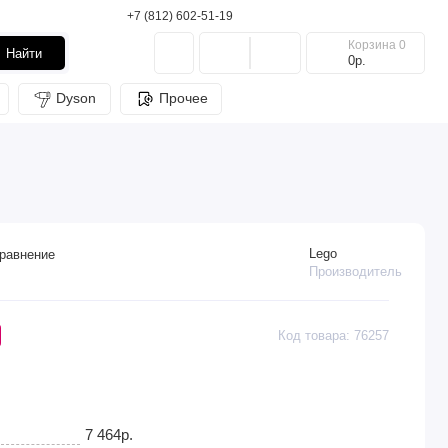
+7 (812) 602-51-19
Корзина
0
Найти
0р.
Dyson
Прочее
Lego
равнение
Производитель
Код товара: 76257
7 464р.