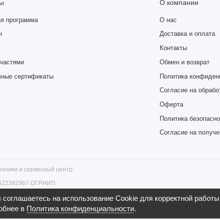
ы
О компании
я программа
О нас
н
Доставка и оплата
Контакты
частями
Обмен и возврат
чные сертификаты
Политика конфиден
Согласие на обрабо
Оферта
Политика безопасно
Согласие на получ
хники и сервисный центр.
6522392967 ОГРНИП
ург, ул. Гончарная, д. 18 , тел.
соглашаетесь на использование Cookie для корректной работы 
обнее в
Политика конфиденциальности
.