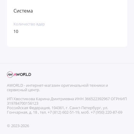
пассивная система охлаждения позволяет
Система
сосредоточиться на задачах, не отвлекаясь на
Количество ядер
лишние звуки, а продвинутая камера и массив
10
микрофонов делают видеосвязь максимально
комфортной.
Почему MacBook Air 13 M4 (16/512 ГБ) — это
отличный выбор? Вы получаете
сбалансированный профессиональный
AWORLD - интернет-магазин оригинальной техники и
сервисный центр.
инструмент с расширенным хранилищем,
ИП Хвостикова Карина Дмитриевна ИНН 366522392967 ОГРНИП
319784700156123
Российская Федерация, 194361, г. Санкт-Петербург, ул.
передовыми возможностями ИИ, премиальным
Гончарная, д. 18 , тел. +7 (812) 602-51-19, моб. +7 (950) 220-87-69
дизайном и экосистемой Apple, готовый к любым
© 2023-2026
повседневным вызовам.