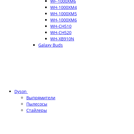
WF-1000XM6
WH-1000XM4
WH-1000XM5
WH-1000XM6
WH-CH510
WH-CH520
WH-XB910N
Galaxy Buds
Dyson
Выпрямители
Пылесосы
Стайлеры