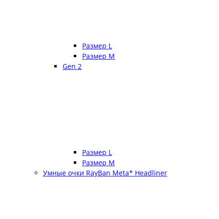
Размер L
Размер М
Gen 2
Размер L
Размер М
Умные очки RayBan Meta* Headliner