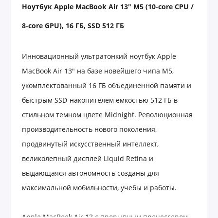
Ноутбук
Apple MacBook Air 13" M5 (10-core CPU /
8-core GPU), 16
ГБ
, SSD 512
ГБ
Инновационный ультратонкий ноутбук Apple
MacBook Air 13" на базе новейшего чипа M5,
укомплектованный 16 ГБ объединенной памяти и
быстрым SSD-накопителем емкостью 512 ГБ в
стильном темном цвете Midnight. Революционная
производительность нового поколения,
продвинутый искусственный интеллект,
великолепный дисплей Liquid Retina и
выдающаяся автономность созданы для
максимальной мобильности, учебы и работы.
Apple MacBook Air 13 с прорывным процессором