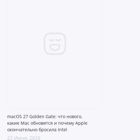
яркостью 500 нит, обеспечивая четкое и
реалистичное изображение. Бесшумная
пассивная система охлаждения позволяет
сосредоточиться на задачах, не отвлекаясь на
лишние звуки, а продвинутая камера и массив
микрофонов делают видеосвязь максимально
комфортной.
Почему MacBook Air 13 M5 (16/512 ГБ) — это
отличный выбор? Вы получаете
macOS 27 Golden Gate: что нового,
ультрасовременный инструмент с передовыми
какие Mac обновятся и почему Apple
окончательно бросила Intel
возможностями ИИ, увеличенным хранилищем,
22 Июня, 2026