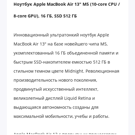
Ноутбук
Apple MacBook Air 13" M5 (10-core CPU /
8-core GPU), 16
ГБ
, SSD 512
ГБ
Инновационный ультратонкий ноутбук Apple
MacBook Air 13" на базе новейшего чипа M5,
укомплектованный 16 ГБ объединенной памяти и
быстрым SSD-накопителем емкостью 512 ГБ в
стильном темном цвете Midnight. Революционная
производительность нового поколения,
продвинутый искусственный интеллект,
великолепный дисплей Liquid Retina и
выдающаяся автономность созданы для
максимальной мобильности, учебы и работы.
Apple MacBook Air 13 с прорывным процессором