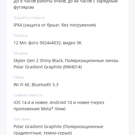
До 8 часов работы очков, до 48 часов с зарядным
отраженный свет, а градиентный переход (от
футляром
темного верха к светлому низу) делает их
Защита от влаги
невероятно удобными для повседневной жизни. И
IPX4 (защита от брызг, без погружения)
всё это — в изящной оправе Shiny Black с легким
Камера
женственным ретро-силуэтом «кошачий глаз».
12 Мп, фото 3024x4032, видео 3K
Внутри этой стильной оправы скрыт мощный
Модель
инструмент для творчества. Камера на 12 Мп
Skyler Gen 2 Shiny Black, Поляризационные линзы
Polar Gradient Graphite (RW4014)
снимает невероятно четкое видео в разрешении
Связь
3K. Больше не нужно жонглировать смартфоном
Wi-Fi 6E, Bluetooth 5.3
на прогулке, на показе мод или в путешествии:
Совместимость
просто коснитесь дужки, чтобы снять эстетичный
iOS 14.4 и новее, Android 10 и новее (через
приложение Meta* View)
влог, процесс работы или обзор от первого лица —
Тип линз
именно так, как это видите вы. Встроенных 32 ГБ
Polar Gradient Graphite (Поляризационные
памяти с запасом хватит для хранения более 500
градиентные, темно-серые)