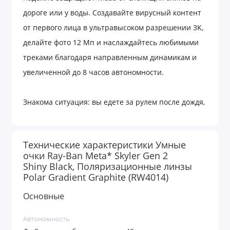
дороге или у воды. Создавайте вирусный контент
от первого лица в ультравысоком разрешении 3K,
делайте фото 12 Мп и наслаждайтесь любимыми
треками благодаря направленным динамикам и
увеличенной до 8 часов автономности.
Знакома ситуация: вы едете за рулем после дождя,
выглядывает яркое солнце, и мокрый асфальт
превращается в сплошное слепящее зеркало? Или
Технические характеристики Умные
вы сидите на веранде у воды, и блики буквально
очки Ray-Ban Meta* Skyler Gen 2
заставляют щуриться до слез? Именно для таких
Shiny Black, Поляризационные линзы
Polar Gradient Graphite (RW4014)
моментов, когда хочется максимального комфорта,
созданы умные очки Ray-Ban Meta* Skyler
Основные
(RW4014) с поляризационными линзами Polar
Автономность
Gradient Graphite. Они превосходно отсекают