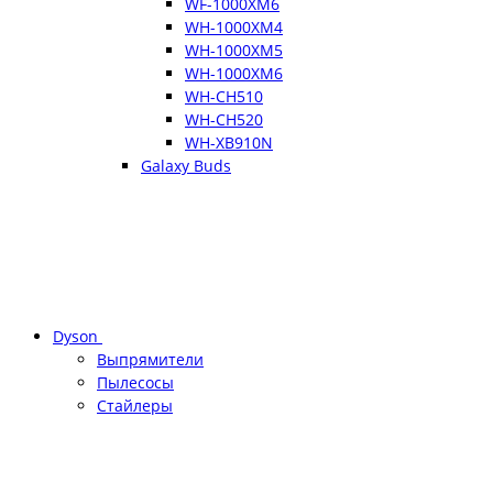
WF-1000XM6
WH-1000XM4
WH-1000XM5
WH-1000XM6
WH-CH510
WH-CH520
WH-XB910N
Galaxy Buds
Dyson
Выпрямители
Пылесосы
Стайлеры