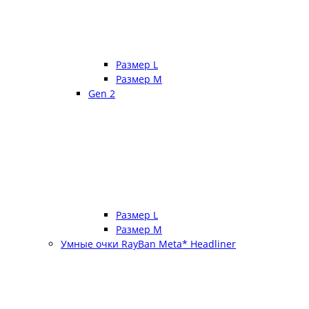
Размер L
Размер М
Gen 2
Размер L
Размер М
Умные очки RayBan Meta* Headliner