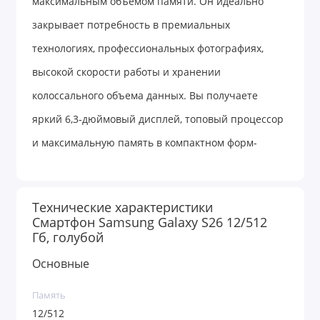
максимальным объемом памяти. Он идеально
закрывает потребность в премиальных
технологиях, профессиональных фотографиях,
высокой скорости работы и хранении
колоссального объема данных. Вы получаете
яркий 6,3-дюймовый дисплей, топовый процессор
и максимальную память в компактном форм-
факторе.
Технические характеристики
Ищете самый современный флагман, который
Смартфон Samsung Galaxy S26 12/512
Гб, голубой
идеально лежит в руке, с легкостью справляется с
любыми задачами и вмещает абсолютно все ваши
Основные
файлы? Samsung Galaxy S26 в максимальной
Память
версии 12/512 ГБ — это эталон компактного
12/512