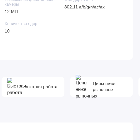
камеры
802.11 a/b/g/n/ac/ax
12 МП
Количество ядер
10
Цены ниже
Быстрая работа
рыночных