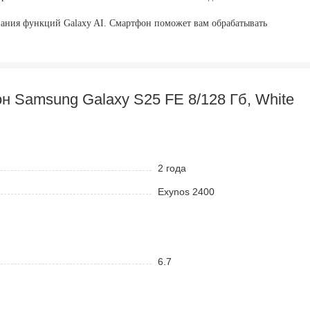
вания функций Galaxy AI. Смартфон поможет вам обрабатывать
текст и звонки в реальном времени, а также работать с заметками.
ивно пользуется стриминговыми сервисами и облачными
н Samsung Galaxy S25 FE 8/128 Гб, White
аленный объект, а качество страдает? С Galaxy S25 FE это в
ческой стабилизацией (OIS) и полноценным 3-кратным
2 года
рованные кадры даже при слабом освещении благодаря
Exynos 2400
бновления 120 Гц дарит невероятное удовольствие от просмотра
6.7
й даже на ярком солнце. А емкая батарея на 4500 мА·ч в сочетании
сь на связи до самого вечера.