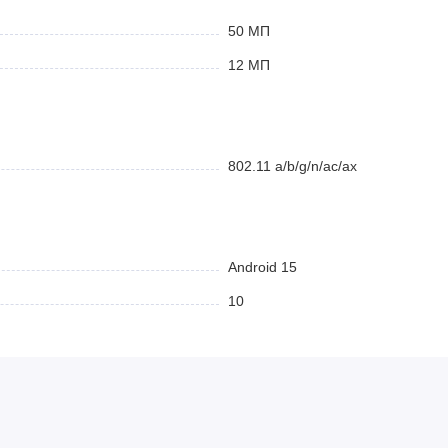
туп ко всем ключевым инновациям экосистемы Samsung, надежную
50 МП
стемы по невероятно привлекательной цене.
12 МП
востребованные премиальные функции в одном стильном и
802.11 a/b/g/n/ac/ax
нейросети для помощи в обработке фото, написании текстов и
Android 15
зупречное качество снимков, отличные портреты и приближение
10
нс между компактностью и размером: яркие цвета и плавная
 работа системы, игр и приложений без зависаний.