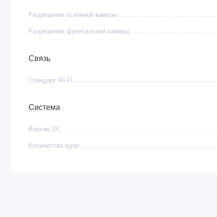
Почему Galaxy S25 FE — это умный выбор? Вы получаете дос
Разрешение основной камеры
защиту от воды и пыли IP68 и гарантию долгих обновлений си
Разрешение фронтальной камеры
Преимущества
Связь
●
Оптимальный флагман (Fan Edition)
— все самые 
Стандарт Wi-Fi
доступном устройстве.
●
Искусственный интеллект Galaxy AI
— встроенные 
Система
переводе языков.
Версия ОС
●
Камера 50 Мп с 3-кратным оптическим зумом
— бе
Количество ядер
без потери деталей.
●
Экран 6,4″ Dynamic AMOLED 2X
— идеальный бала
прокрутка 120 Гц.
●
Мощная производительность и 8 ГБ ОЗУ
— быстрая