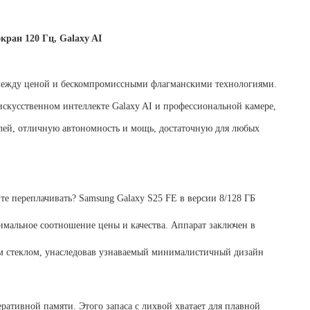
кран 120 Гц, Galaxy AI
с между ценой и бескомпромиссными флагманскими технологиями.
искусственном интеллекте Galaxy AI и профессиональной камере,
плей, отличную автономность и мощь, достаточную для любых
те переплачивать? Samsung Galaxy S25 FE в версии 8/128 ГБ
тимальное соотношение цены и качества. Аппарат заключен в
 стеклом, унаследовав узнаваемый минималистичный дизайн
ативной памяти. Этого запаса с лихвой хватает для плавной