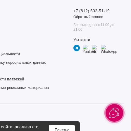
+7 (812) 602-51-19
Обратный звонок
Без выходных с 11:00 до
21:00
Мы в сети
циальности
тку персональных данных
сти платежей
ение рекламных материалов
сайта, анализа его
Понятно