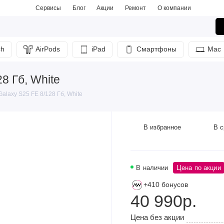
Сервисы
Блог
Акции
Ремонт
О компании
ch
AirPods
iPad
Смартфоны
Mac
8 Гб, White
laxy S25 FE 8/128 Гб, White
В избранное
В с
В наличии
Цена по акции
+410 бонусов
40 990р.
Цена без акции