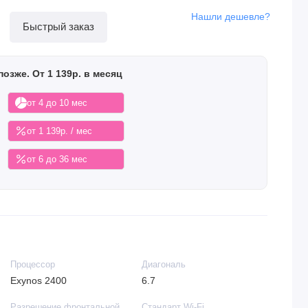
Нашли дешевле?
Быстрый заказ
позже. От 1 139р. в месяц
от 4 до 10 мес
от 1 139р. / мес
от 6 до 36 мес
Процессор
Диагональ
Exynos 2400
6.7
Разрешение фронтальной
Стандарт Wi-Fi