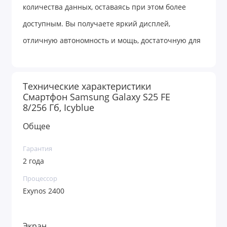
количества данных, оставаясь при этом более
доступным. Вы получаете яркий дисплей,
отличную автономность и мощь, достаточную для
любых современных задач.
Технические характеристики
Ищете смартфон с флагманскими
Смартфон Samsung Galaxy S25 FE
8/256 Гб, Icyblue
характеристиками, но не хотите переплачивать?
Samsung Galaxy S25 FE в версии 8/256 ГБ создан
Общее
специально для поклонников бренда, которые
Гарантия
ценят оптимальное соотношение цены и качества,
2 года
а также нуждаются в надежном хранилище для
Процессор
своих файлов. Аппарат заключен в стильный
Exynos 2400
корпус с алюминиевой рамкой и надежным
защитным стеклом, унаследовав узнаваемый
Экран