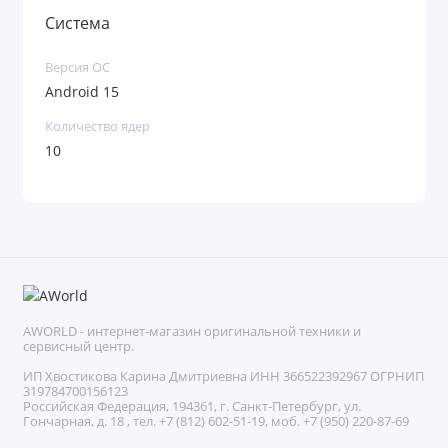
Система
фотографий, тяжелые приложения и 4K-видео, не
прибегая к облачным сервисам.
Версия ОС
Android 15
Знакома ситуация, когда нужно снять красивый
Количество ядер
портрет или отдаленный объект, а качество
10
страдает? С Galaxy S25 FE это в прошлом. Тройная
камера с основным модулем на 50 Мп, оптической
стабилизацией (OIS) и полноценным 3-кратным
оптическим зумом позволяет делать резкие, яркие
AWORLD - интернет-магазин оригинальной техники и
и детализированные кадры даже при слабом
сервисный центр.
ИП Хвостикова Карина Дмитриевна ИНН 366522392967 ОГРНИП
освещении благодаря продвинутым алгоритмам
319784700156123
Российская Федерация, 194361, г. Санкт-Петербург, ул.
ночной съемки.
Гончарная, д. 18 , тел. +7 (812) 602-51-19, моб. +7 (950) 220-87-69