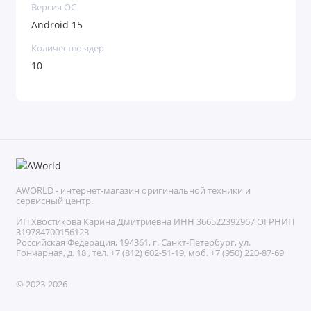
Версия ОС
фотографировать? Тройная камера с главным
Android 15
Количество ядер
сенсором на 50 Мп, оптической стабилизацией
10
(OIS) и 3-кратным оптическим зумом обеспечит
профессиональное качество кадров. Даже при
слабом освещении умные алгоритмы вытянут
детали, сделав ночные снимки яркими, четкими и
без лишних шумов.
AWORLD - интернет-магазин оригинальной техники и
сервисный центр.
Наслаждайтесь контентом на 6,4-дюймовом экране
ИП Хвостикова Карина Дмитриевна ИНН 366522392967 ОГРНИП
319784700156123
Dynamic AMOLED 2X. Плавная частота обновления
Российская Федерация, 194361, г. Санкт-Петербург, ул.
Гончарная, д. 18 , тел. +7 (812) 602-51-19, моб. +7 (950) 220-87-69
120 Гц и высокая пиковая яркость делают
© 2023-2026
просмотр комфортным в любых условиях, даже на