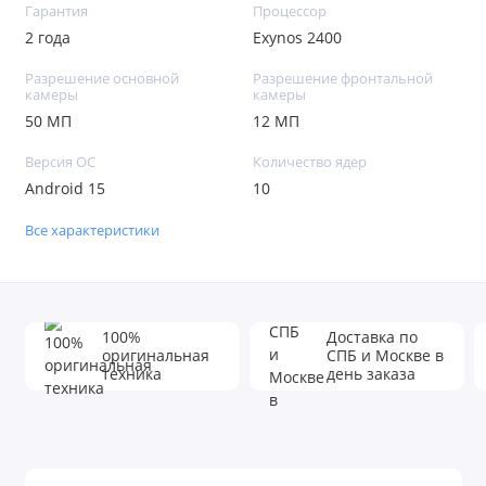
Гарантия
Процессор
2 года
Exynos 2400
Разрешение основной
Разрешение фронтальной
камеры
камеры
50 МП
12 МП
Версия ОС
Количество ядер
Android 15
10
Все характеристики
100%
Доставка по
оригинальная
СПБ и Москве в
техника
день заказа