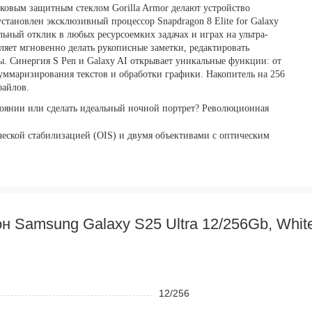
иковым защитным стеклом Gorilla Armor делают устройство
становлен эксклюзивный процессор Snapdragon 8 Elite for Galaxy
льный отклик в любых ресурсоемких задачах и играх на ультра-
ляет мгновенно делать рукописные заметки, редактировать
ы. Синергия S Pen и Galaxy AI открывает уникальные функции: от
 суммаризирования текстов и обработки графики. Накопитель на 256
файлов.
стоянии или сделать идеальный ночной портрет? Революционная
ческой стабилизацией (OIS) и двумя объективами с оптическим
нимков на любой дистанции. Доступен зум до 100x с
рантирует кинематографический результат.
 разрешением QHD+ и частотой 120 Гц дарит кристально чистое
 Samsung Galaxy S25 Ultra 12/256Gb, White
ю смотреть видео и читать контент комфортно даже под ярким
нергоэффективным процессором держит заряд до двух дней
12/256