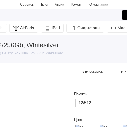
Сервисы
Блог
Акции
Ремонт
О компании
ch
AirPods
iPad
Смартфоны
Mac
/256Gb, Whitesilver
alaxy S25 Ultra 12/256Gb, Whitesilver
В избранное
В с
Память
12/512
Цвет