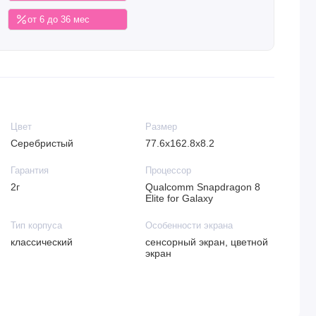
от 6 до 36 мес
Цвет
Размер
Серебристый
77.6x162.8x8.2
Гарантия
Процессор
2г
Qualcomm Snapdragon 8
Elite for Galaxy
Тип корпуса
Особенности экрана
классический
сенсорный экран, цветной
экран