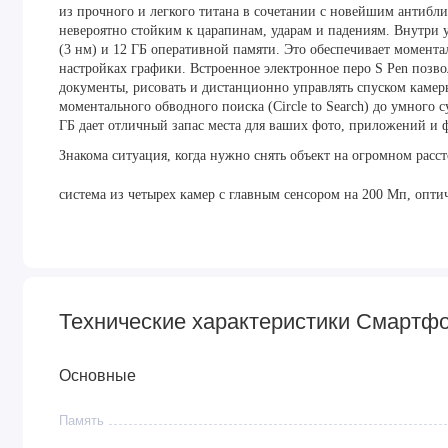
из прочного и легкого титана в сочетании с новейшим антибл
невероятно стойким к царапинам, ударам и падениям. Внутри у
(3 нм) и 12 ГБ оперативной памяти. Это обеспечивает момента
настройках графики. Встроенное электронное перо S Pen позво
документы, рисовать и дистанционно управлять спуском камер
моментального обводного поиска (Circle to Search) до умного
ГБ дает отличный запас места для ваших фото, приложений и 
Знакома ситуация, когда нужно снять объект на огромном рас
система из четырех камер с главным сенсором на 200 Мп, опти
приближением (3х и 5х) обеспечивает потрясающую четкость с
интеллектуальным улучшением деталей, а запись видео в 8K га
Огромный 6,8-дюймовый плоский экран Dynamic AMOLED 2X с
Технические характеристики Смартфон
изображение. Благодаря специальному антибликовому покрыти
Основные
прямым солнцем. Аккумулятор емкостью 5000 мА·ч в паре с э
Память
активного использования.