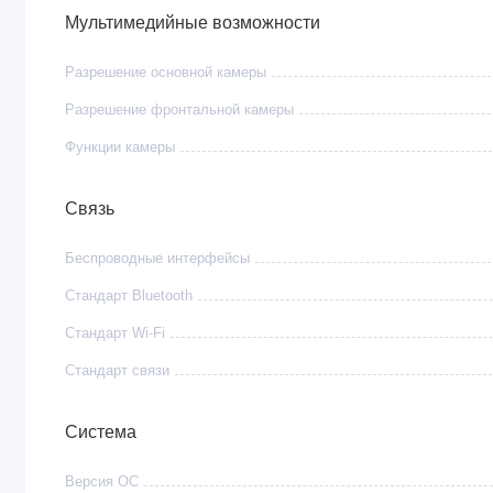
Флагманский экран 6,8″ Dynamic AMOLED 2X
— о
Мультимедийные возможности
2600 нит.
Разрешение основной камеры
●
Защита по стандарту IP68
— полная герметичность: 
Разрешение фронтальной камеры
Характеристики
Функции камеры
Параметр
Значение
Связь
Дисплей
6,8″ Dynamic AMOLED 2X, QHD+ (3120х
Беспроводные интерфейсы
Стандарт Bluetooth
Стандарт Wi-Fi
Процессор
8-ядерный Snapdragon 8 Elite for Galax
Стандарт связи
Оперативная память
12 ГБ
Система
Версия ОС