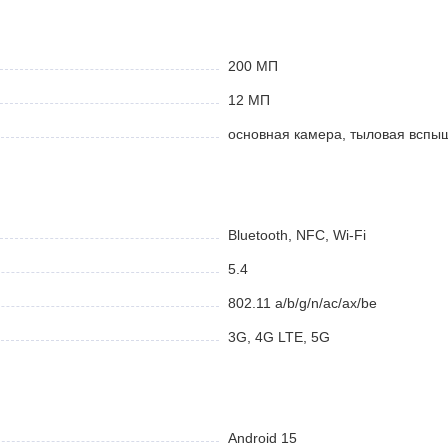
громный дисплей QHD+ с частотой 120 Гц и высокой яркостью до
200 МП
смартфон не боится пыли и погружения в воду.
12 МП
основная камера, тыловая вспы
1440), 120 Гц, Gorilla Armor
Bluetooth, NFC, Wi-Fi
5.4
802.11 a/b/g/n/ac/ax/be
y (3 нм)
3G, 4G LTE, 5G
Android 15