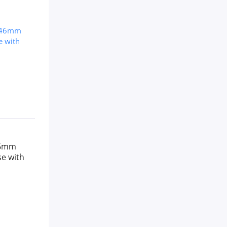
46mm
e with