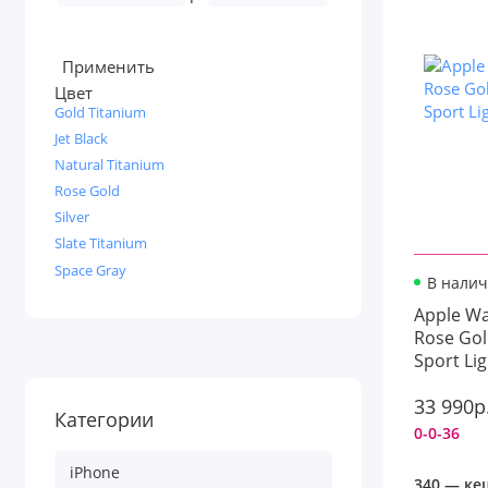
Применить
Цвет
Gold Titanium
Jet Black
Natural Titanium
Rose Gold
Silver
Slate Titanium
Space Gray
В нали
Apple Wa
Rose Gol
Sport Li
33 990р
Категории
0-0-36
iPhone
340 — ке