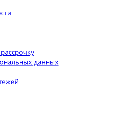
сти
 рассрочку
сональных данных
тежей