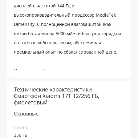
дисплей с частотой 144 Гц и
высокопроизводительный процессор MediaTek
Dimensity. С полноценной влагозащитой IP68,
емкой батареей на 5000 мА·ч и быстрой зарядкой
он готов к любым вызовам, обеспечивая
премиальный опыт по сбалансированной цене.
Ищете смартфон, который предлагает максимум
флагманских технологий, но сохраняет разумную
Технические характеристики
стоимость? Xiaomi 17T в универсальной
Смартфон Xiaomi 17T 12/256 ГБ,
конфигурации 12/256 ГБ создан именно для этого.
фиолетовый
Элегантный современный дизайн в сочетании с
Основные
полноценной защитой от воды и пыли по
стандарту IP68 позволяет использовать устройство
Память
в любых погодных условиях, не переживая за его
256 ГБ