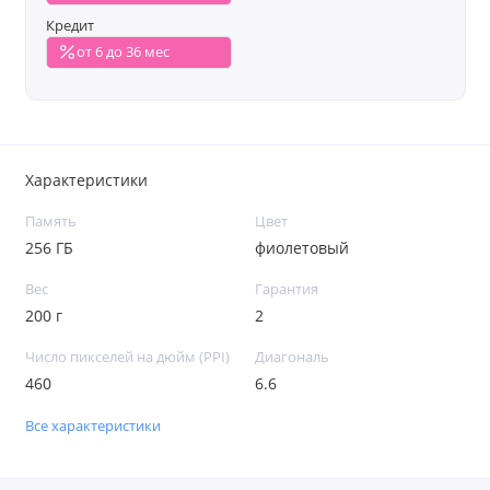
Кредит
от 6 до 36 мес
Характеристики
Память
Цвет
256 ГБ
фиолетовый
Вес
Гарантия
200 г
2
Число пикселей на дюйм (PPI)
Диагональ
460
6.6
Все характеристики