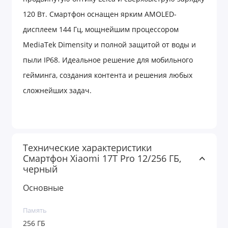
120 Вт. Смартфон оснащен ярким AMOLED-
дисплеем 144 Гц, мощнейшим процессором
MediaTek Dimensity и полной защитой от воды и
пыли IP68. Идеальное решение для мобильного
гейминга, создания контента и решения любых
сложнейших задач.
Ищете ультимативный флагман с максимальной
производительностью, топовыми камерами и
Технические характеристики
молниеносной зарядкой? Xiaomi 17T Pro в
Смартфон Xiaomi 17T Pro 12/256 ГБ,
конфигурации 12/256 ГБ создан для тех, кто не
черный
привык идти на уступки. Элегантный
Основные
премиальный корпус с водонепроницаемостью по
Память
стандарту IP68 выдержит любые сюрпризы погоды
256 ГБ
и подчеркнет ваш стиль.