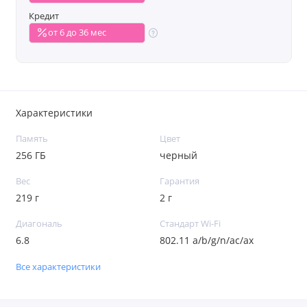
Кредит
от 6 до 36 мес
Характеристики
Память
Цвет
256 ГБ
черный
Вес
Гарантия
219 г
2 г
Диагональ
Стандарт Wi-Fi
6.8
802.11 a/b/g/n/ac/ax
Все характеристики