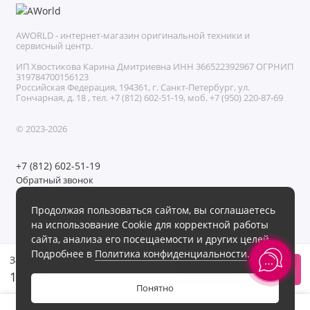
AWORLD - интернет-магазин оригинальной техники и
сервисный центр.
ИП Хвостикова Карина Дмитриевна ИНН 366522392967 ОГРНИП
319784700156123
Российская Федерация, 194361, г. Санкт-Петербург, ул.
Гончарная, д. 18 , тел. +7 (812) 602-51-19, моб. +7 (950) 220-87-69
© 2023-2026
+7 (812) 602-51-19
Обратный звонок
Без выходных с 11:00 до 21:00
Продолжая пользоваться сайтом, вы соглашаетесь
Мы в сети
на использование Cookie для корректной работы
сайта, анализа его посещаемости и других целей.
Подробнее в
Политика конфиденциальности
.
Защитное стекло для iPhone 13/13 Pro
В корзину
1 000р.
Понятно
0