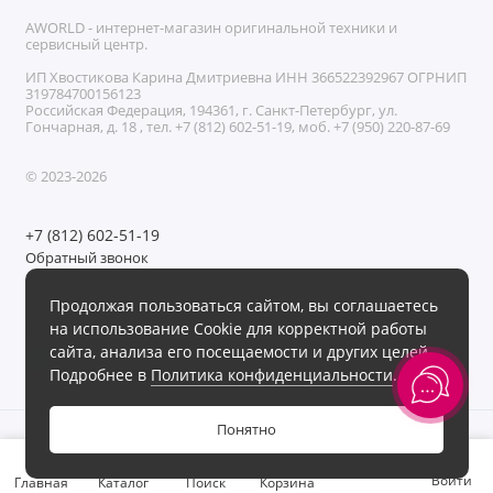
AWORLD - интернет-магазин оригинальной техники и
сервисный центр.
ИП Хвостикова Карина Дмитриевна ИНН 366522392967 ОГРНИП
319784700156123
Российская Федерация, 194361, г. Санкт-Петербург, ул.
Гончарная, д. 18 , тел. +7 (812) 602-51-19, моб. +7 (950) 220-87-69
© 2023-2026
+7 (812) 602-51-19
Обратный звонок
Без выходных с 11:00 до 21:00
Продолжая пользоваться сайтом, вы соглашаетесь
Мы в сети
на использование Cookie для корректной работы
сайта, анализа его посещаемости и других целей.
Подробнее в
Политика конфиденциальности
.
Понятно
0
Войти
Главная
Каталог
Поиск
Корзина