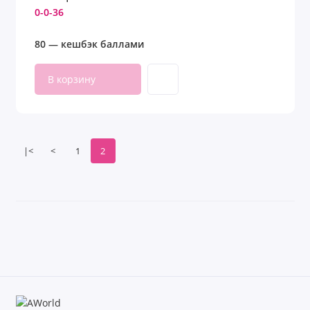
0-0-36
80 — кешбэк баллами
В корзину
|<
<
1
2