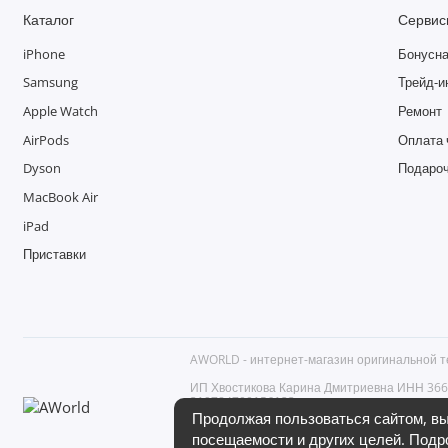
Каталог
Сервис
iPhone
Бонусна
Samsung
Трейд-и
Apple Watch
Ремонт
AirPods
Оплата 
Dyson
Подароч
MacBook Air
iPad
Приставки
AWORLD - интернет-магазин оригинальной т
ИП Хвостикова Карина Дмитриевна ИНН 3
319784700156123
Российская Федерация, 194361, г. Санкт-Петер
Продолжая пользоваться сайтом, вы
+7 (812) 602-51-19, моб. +7 (950) 220-87-69
посещаемости и других целей. Подр