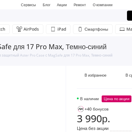
Сервисы
Блог
Акции
Ремонт
О компании
tch
AirPods
iPad
Смартфоны
Ma
afe для 17 Pro Max, Темно-синий
 защитный Aster Pro Case с MagSafe для 17 Pro Max, Темно-синий
В избранное
В с
В наличии
Цена по акции
+40 бонусов
3 990р.
Цена без акции