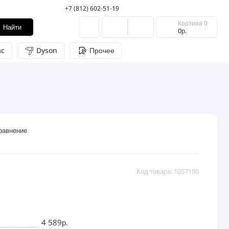
+7 (812) 602-51-19
Корзина
0
Найти
0р.
c
Dyson
Прочее
равнение
Код товара: 1057190
4 589р.