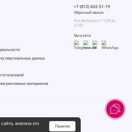
+7 (812) 602-51-19
Обратный звонок
Без выходных с 11:00 до
21:00
Мы в сети
циальности
тку персональных данных
сти платежей
ние рекламных материалов
сайта, анализа его
Понятно