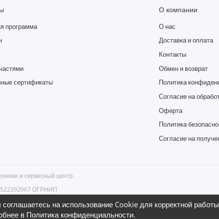
ы
О компании
я программа
О нас
н
Доставка и оплата
Контакты
частями
Обмен и возврат
ные сертификаты
Политика конфиден
Согласие на обрабо
Оферта
Политика безопасно
Согласие на получе
ехники и сервисный центр.
66522392967 ОГРНИП
бург, ул. Гончарная, д. 18 , тел.
 соглашаетесь на использование Cookie для корректной работы 
обнее в
Политика конфиденциальности
.