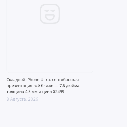
ProRes) прямо в вашем кармане.
Титановый корпус — премиальные
материалы, легкий вес и надежная защита
от ударов и воды (IP68).
Характеристики
Параметр
Значение
6,9″ Super Retina XDR OLED,
Складной iPhone Ultra: сентябрьская
ProMotion 120
Гц
,
до
3000
Дисплей
презентация всё ближе — 7,6 дюйма,
нит
толщина 4,5 мм и цена $2499
8 Августа, 2026
Процессор
Apple A19 Pro
Оперативная
12 ГБ