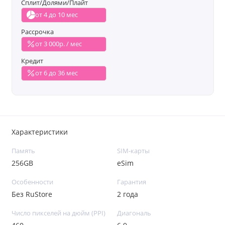
Сплит/Долями/Плайт
от 4 до 10 мес
Рассрочка
от 3 000р. / мес
Кредит
от 6 до 36 мес
Характеристики
Память
SIM-карты
256GB
eSim
Особенности
Гарантия
Без RuStore
2 года
Число пикселей на дюйм (PPI)
Диагональ