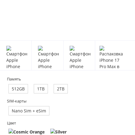
Память
512GB
1TB
2TB
SIM-карты
Nano Sim + eSim
Цвет