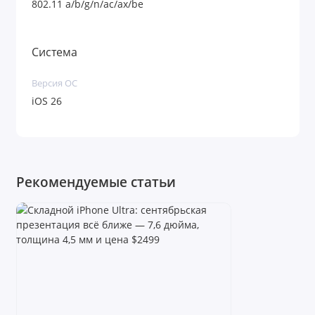
802.11 a/b/g/n/ac/ax/be
решите обновиться.
Преимущества
Система
Огромный экран 6,9″ ProMotion 120 Гц —
Версия ОС
идеален для кино, игр и комфортной работы
iOS 26
с контентом.
Рекордная автономность — забудьте о
зарядке до самого позднего вечера даже при
Рекомендуемые статьи
максимальной нагрузке.
Чип A19 Pro и 12 ГБ ОЗУ — топовая
производительность для тяжелых задач и
огромный запас мощности на годы вперед.
Тройная камера 48 Мп с зумом до 8× —
студийное качество фото и видео (включая