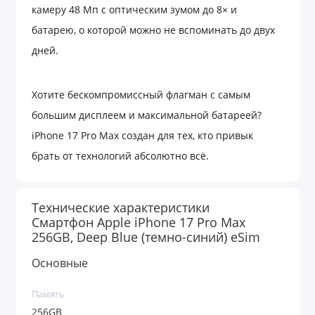
камеру 48 Мп с оптическим зумом до 8× и
батарею, о которой можно не вспоминать до двух
дней.
Хотите бескомпромиссный флагман с самым
большим дисплеем и максимальной батареей?
iPhone 17 Pro Max создан для тех, кто привык
брать от технологий абсолютно всё.
Огромный 6,9-дюймовый экран Super Retina XDR с
частотой 120 Гц и яркостью до 3000 нит просто
Технические характеристики
Смартфон Apple iPhone 17 Pro Max
стирает границы. На нем невероятно удобно
256GB, Deep Blue (темно-синий) eSim
монтировать видео, играть в тяжелые игры,
Основные
читать или смотреть фильмы — картинка остается
Память
сочной и плавной даже под прямым солнцем. При
256GB