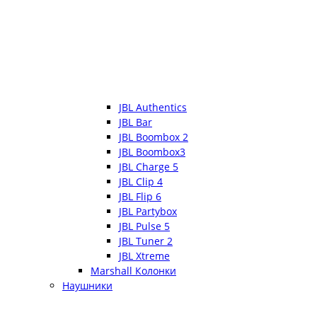
JBL Authentics
JBL Bar
JBL Boombox 2
JBL Boombox3
JBL Charge 5
JBL Clip 4
JBL Flip 6
JBL Partybox
JBL Pulse 5
JBL Tuner 2
JBL Xtreme
Marshall Колонки
Наушники