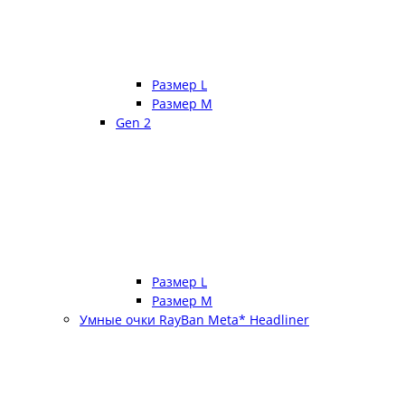
Размер L
Размер М
Gen 2
Размер L
Размер М
Умные очки RayBan Meta* Headliner