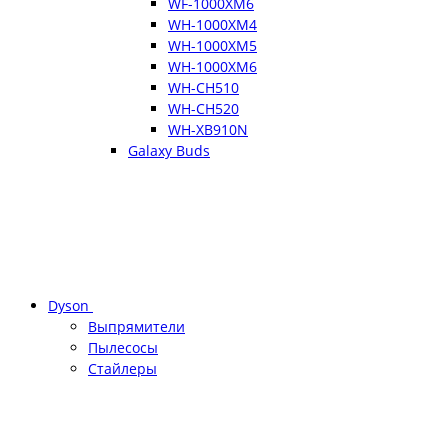
WF-1000XM6
WH-1000XM4
WH-1000XM5
WH-1000XM6
WH-CH510
WH-CH520
WH-XB910N
Galaxy Buds
Dyson
Выпрямители
Пылесосы
Стайлеры