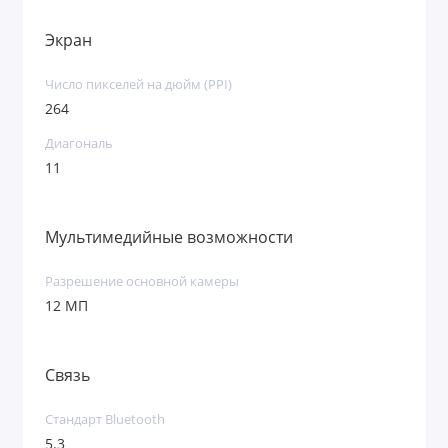
Экран
Число пикселей на дюйм (PPI)
264
Диагональ
11
Мультимедийные возможности
Разрешение основной камеры
12 МП
Связь
Стандарт Bluetooth
5.3