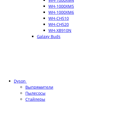
WH-1000XM4
WH-1000XM5
WH-1000XM6
WH-CH510
WH-CH520
WH-XB910N
Galaxy Buds
Dyson
Выпрямители
Пылесосы
Стайлеры