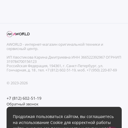
AWORLD - интернет-магазин оригинальной техники и
сервисный центр.
ИП Хвостикова Карина Дмитриевна ИНН 366522392967 ОГРНИП
319784700156123
Российская Федерация, 194361, г. Санкт-Петербург, ул.
Гончарная, д. 18 , тел. +7 (812) 602-51-19, моб. +7 (950) 220-87-69
© 2023-2026
+7 (812) 602-51-19
Обратный звонок
Без выходных с 11:00 до 21:00
Продолжая пользоваться сайтом, вы соглашаетесь
Мы в сети
на использование Cookie для корректной работы