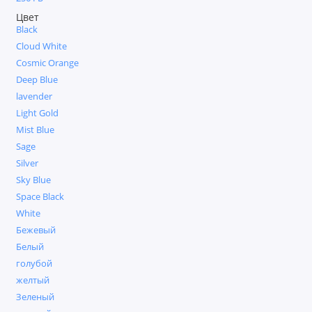
iPhone 16
Цвет
Black
iPhone 16e
Cloud White
Cosmic Orange
iPhone 15 Plus
Deep Blue
lavender
IPhone 15
Light Gold
Mist Blue
iPhone 14
Sage
Silver
iPhone 13
Sky Blue
Space Black
Показать все
White
Бежевый
Белый
голубой
желтый
Зеленый