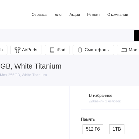
Сервисы
Блог
Акции
Ремонт
О компании
ch
AirPods
iPad
Смартфоны
Mac
GB, White Titanium
Max 256GB, White Titanium
В избранное
Добавили 1 человек
Память
512 Гб
1TB