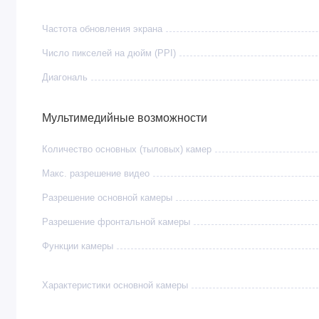
Процессор
Apple A18 Pro
Частота обновления экрана
Оперативная память
8 ГБ
Число пикселей на дюйм (PPI)
Диагональ
Встроенная память
256 ГБ
Мультимедийные возможности
Камеры
тройная (48 Мп основная, 48 Мп 
Количество основных (тыловых) камер
Особенности
Кнопка
Camera Control,
настраива
Макс. разрешение видео
Аккумулятор
до 33 часов воспроизведения вид
Разрешение основной камеры
Разрешение фронтальной камеры
Защита
IP68, прочное стекло Ceramic Shi
Функции камеры
Разъём
USB-C
Характеристики основной камеры
SIM
eSIM или Nano-SIM + eSIM (на в