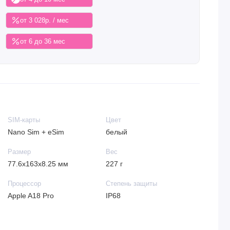
от 3 028р. / мес
от 6 до 36 мес
SIM-карты
Цвет
Nano Sim + eSim
белый
Размер
Вес
77.6x163x8.25 мм
227 г
Процессор
Степень защиты
Apple A18 Pro
IP68