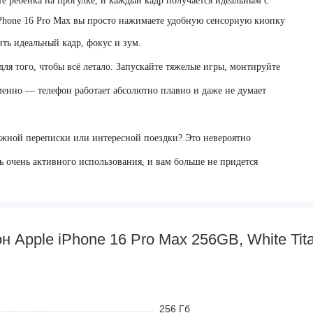
те ребенка на прогулке, и каждый кадр получается идеальным с
Phone 16 Pro Max вы просто нажимаете удобную сенсорную кнопку
ить идеальный кадр, фокус и зум.
я того, чтобы всё летало. Запускайте тяжелые игры, монтируйте
менно — телефон работает абсолютно плавно и даже не думает
важной переписки или интересной поездки? Это невероятно
ь очень активного использования, и вам больше не придется
безумно приятно смотреть сериалы, читать и работать. А
эрокосмического класса смартфон выглядит дорого и надежно
 Apple iPhone 16 Pro Max 256GB, White Tit
еряет в цене: когда захотите новинку, вы легко сдадите его нам в
256 Гб