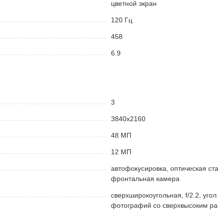
цветной экран
120 Гц
458
6.9
сверхширокоугольная, 12 Мп телефото 5× зум)
3
емая
кнопка
Action Button
3840x2160
ео
48 МП
12 МП
eld нового поколения, титановая рамка
автофокусировка, оптическая ст
фронтальная камера
сверхширокоугольная, f/2.2, уго
фотографий со сверхвысоким ра
ыбор)